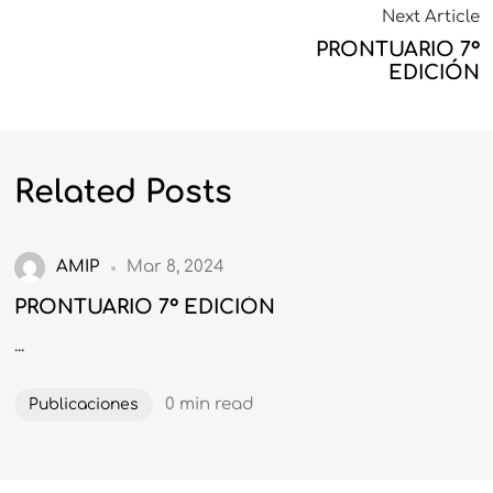
Next Article
PRONTUARIO 7°
EDICIÓN
Related Posts
AMIP
Mar 8, 2024
PRONTUARIO 7° EDICIÓN
...
0 min read
Publicaciones